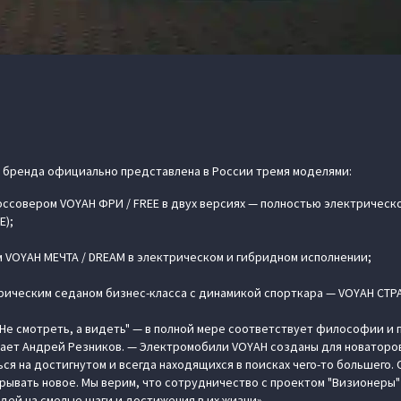
 бренда официально представлена в России тремя моделями:
ссовером VOYAH ФРИ / FREE в двух версиях — полностью электрическо
E);
VOYAH МЕЧТА / DREAM в электрическом и гибридном исполнении;
ическим седаном бизнес-класса с динамикой спорткара — VOYAH СТРА
"Не смотреть, а видеть" — в полной мере соответствует философии и
ает Андрей Резников. — Электромобили VOYAH созданы для новаторов
ся на достигнутом и всегда находящихся в поисках чего-то большего.
рывать новое. Мы верим, что сотрудничество с проектом "Визионеры"
ей на смелые шаги и достижения в их жизни».