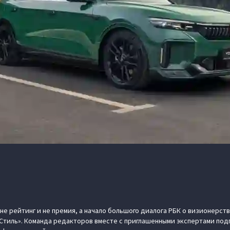
е рейтинг и не премия, а начало большого диалога РБК о визионерстве
 Стиль». Команда редакторов вместе с приглашенными экспертами под