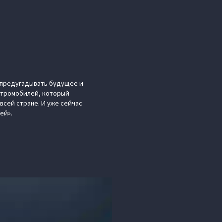
 предугадывать будущее и
ектромобилей, который
сей стране. И уже сейчас
ей».