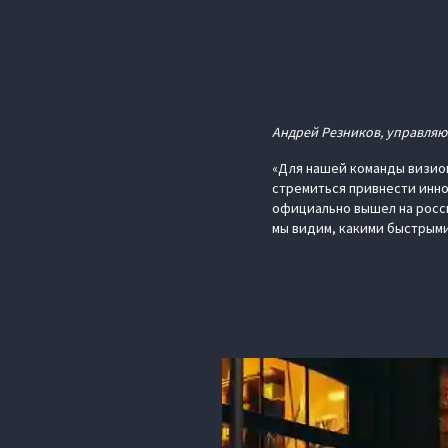
Андрей Резников, управля
«Для нашей команды визио
стремиться привнести инно
официально вышел на росси
мы видим, какими быстрыми