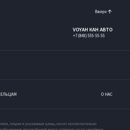
Вверх
VOYAH КАН АВТО
+7 (843) 555-55-55
ДЕЛЬЦАМ
О НАС
тики, опции и указанные цены, носит исключительно
зображения автомобилей могут отличаться от серийных