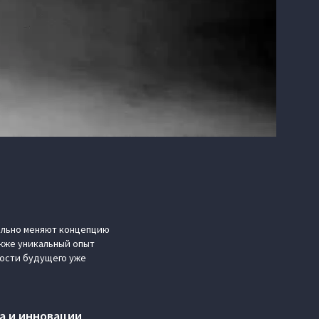
ально меняют концепцию
кже уникальный опыт
ности будущего уже
а и инновации