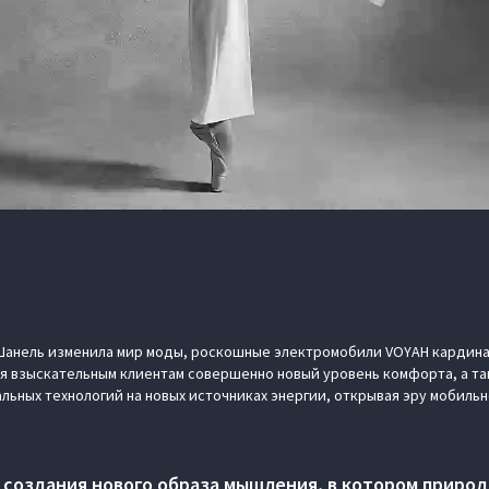
ь Шанель изменила мир моды, роскошные электромобили VOYAH кардин
я взыскательным клиентам совершенно новый уровень комфорта, а та
льных технологий на новых источниках энергии, открывая эру мобиль
 создания нового образа мышления, в котором природ