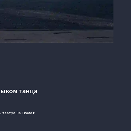
зыком танца
ь театра Ла Скала и