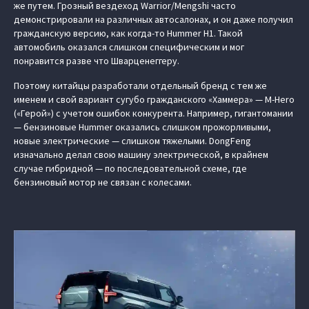
же путем. Грозный вездеход Warrior/Mengshi часто
демонстрировали на различных автосалонах, и он даже получил
гражданскую версию, как когда-то Hummer H1. Такой
автомобиль оказался слишком специфическим и мог
понравится разве что Шварценеггеру.
Поэтому китайцы разработали отдельный бренд с тем же
именем и свой вариант сугубо гражданского «Хаммера» — M-Hero
(«Герой») с учетом ошибок конкурента. Например, гигантомании
— бензиновые Hummer оказались слишком прожорливыми,
новые электрические — слишком тяжелыми. DongFeng
изначально делал свою машину электрической, в крайнем
случае гибридной — по последовательной схеме, где
бензиновый мотор не связан с колесами.