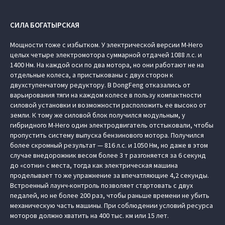
СИЛА БОГАТЫРСКАЯ
Мощности тоже с избытком. У электрической версии M-Hero
целых четыре электромотора суммарной отдачей 1088 л.с. и
1400 Нм. На каждой оси по два мотора, но они работают не на
отдельные колеса, а пристыкованы с двух сторон к
двухступенчатому редуктору. В DongFeng отказались от
варьирования тяги на каждом колесе в пользу компактности
силовой установки и возможности расположить ее высоко от
земли. К тому же силовой блок получился модульным, у
гибридного M-Hero один электродвигатель отстыковали, чтобы
пропустить систему выпуска бензинового мотора. Получился
более скромный результат — 816 л.с. и 1050 Нм, но даже в этом
случае внедорожник весом более 3 т разгоняется за 6 секунд
до «сотни» с места, тогда как электрическая машина
проделывает то же упражнение за впечатляющие 4,2 секунды.
Встроенный лаунч-контроль позволяет стартовать с двух
педалей, но не более 200 раз, чтобы раньше времени не убить
механическую часть машины. При соблюдении условий ресурса
моторов должно хватить на 400 тыс. км или 15 лет.