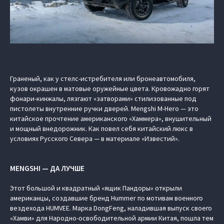
Граненый, как у стелс-истребителя или бронеавтомобиля,
кузов окрашен в матовые оружейные цвета. Кровожадно горят
фонари-кинжалы, лязгают «затворами» стилизованные под
пистолеты внутренние ручки дверей. Mengshi M-Hero — это
китайское прочтение американского «Хаммера», внушительный
и мощный внедорожник. Как повел себя китайский люкс в
условиях Русского Севера — в материале «Известий».
MENGSHI — ДА ЛУЧШЕ
Этот большой и квадратный «ящик Пандоры» открыли
американцы, создавшие бренд Hummer по мотивам военного
вездехода HUMVEE. Марка DongFeng, наладившая выпуск своего
«Хамви» для Народно-освободительной армии Китая, пошла тем