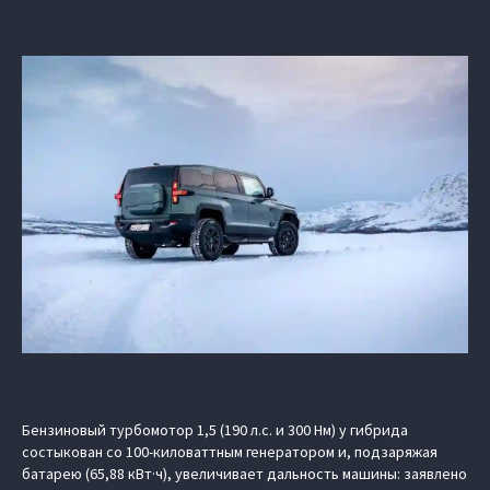
Бензиновый турбомотор 1,5 (190 л.с. и 300 Нм) у гибрида
состыкован со 100-киловаттным генератором и, подзаряжая
батарею (65,88 кВт·ч), увеличивает дальность машины: заявлено