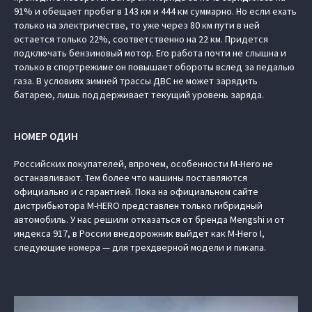
91% и обещает пробег в 143 км и 444 км суммарно. Но если ехать
только на электричестве, то уже через 80 км пути в ней
остается только 22%, соответственно на 22 км. Придется
подключать бензиновый мотор. Его работа почти не слышна и
только в спортрежиме он повышает обороты вслед за педалью
газа. В условиях зимней трассы ДВС не может зарядить
батарею, лишь поддерживает текущий уровень заряда.
НОМЕР ОДИН
Российских покупателей, впрочем, особенности M-Hero не
останавливают. Тем более что машины поставляются
официально и с гарантией. Пока на официальном сайте
дистрибьютора M-HERO представлен только гибридный
автомобиль. У нас решили отказаться от бренда Mengshi и от
индекса 917, в России внедорожник выйдет как M-Hero I,
следующие номера — для трехдверной модели и пикапа.