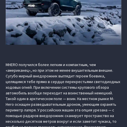
MHERO получился более легким и компактным, чем
«американец», но при этом не менее внушительным внешне.
Сугубо мирный внедорожник выглядит героем боевика,
целящимся тебе прямо в сердце перекрестьями светодиодных
ходовых огней. При включении системы кругового обзора
автомобиль вообще переходит на воинственный немецкий.
Такой один в арктическом поле — воин. На местном рынке M-
Hero оснащен разведывательным дроном, умеющим охранять
периметр лагеря. У российских машин эта опция урезана — с
помощью радаров внедорожник сканирует пространство на
несколько десятков метров вокруг и если заметит чужака, то
врубит на полную громкость сигнализацию. Рассмотреть