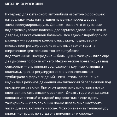
МЕХАНИКА РОСКОШИ
Интерьер для китайского автомобиля избыточно роскошен:
натуральная кожа наппа, шпон из ценных пород дерева,
электрорегулировка руля. Удивляет разве что отсутствие
подогрева рулевого колеса и доводчиков довольно тяжелых
дверей, за исключением багажной. Всё здесь с перебором по
размеру — массивные кресла с массажем, подогревом и
множеством регулировок, «самолетные» селекторы на
широченном центральном тоннеле, глубокие
подстаканники. Посередине — большущий тачскрин плюс еще
два дисплея по бокам от него. Механическое превалирует над
сенсорным — управление возложено на крупные клавиши и
колесики, кресла регулируются «по-мерседесовски»
тумблерами в форме сидений. Очень стильное решение —
индикация режимов движения механическим барабанчиком под
прозрачным стеклом. При этом двери изнутри открываются
кнопками, не связанными с замками. Диван второго ряда делит
пополам массивный откидной подлокотник с еще одним
тачскрином — с его помощью можно независимо настроить
части дивана, включить массаж. Можно изменить температуру
климат-контроля, но тогда она поменяется и спереди,