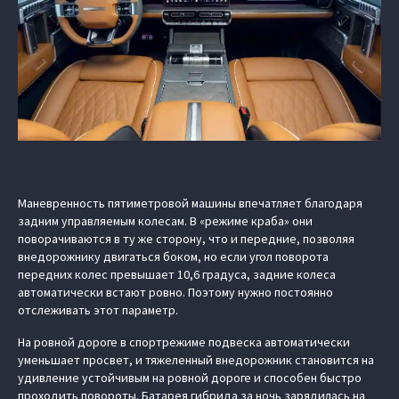
Маневренность пятиметровой машины впечатляет благодаря
задним управляемым колесам. В «режиме краба» они
поворачиваются в ту же сторону, что и передние, позволяя
внедорожнику двигаться боком, но если угол поворота
передних колес превышает 10,6 градуса, задние колеса
автоматически встают ровно. Поэтому нужно постоянно
отслеживать этот параметр.
На ровной дороге в спортрежиме подвеска автоматически
уменьшает просвет, и тяжеленный внедорожник становится на
удивление устойчивым на ровной дороге и способен быстро
проходить повороты. Батарея гибрида за ночь зарядилась на