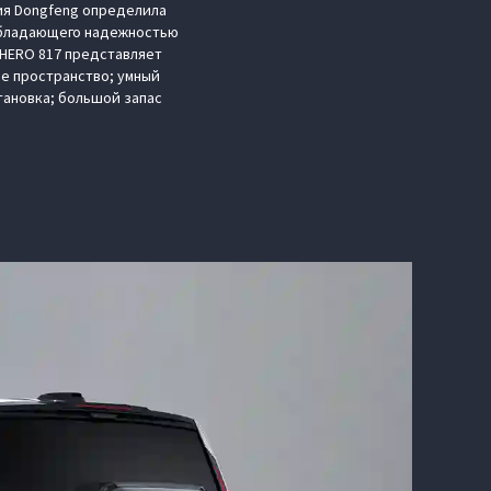
ния Dongfeng определила
 обладающего надежностью
‑HERO 817 представляет
е пространство; умный
ановка; большой запас