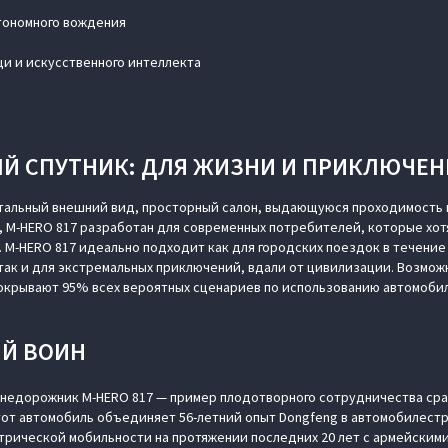
тономного вождения
и и искусственного интеллекта
Й СПУТНИК: ДЛЯ ЖИЗНИ И ПРИКЛЮЧЕ
альный внешний вид, просторный салон, выдающуюся проходимость
 M‑HERO 817 разработан для современных потребителей, которые хот
 M‑HERO 817 идеально подходит как для городских поездок в течение
так и для экстремальных приключений, вдали от цивилизации. Возмож
крывают 95% всех вероятных сценариев по использованию автомобиле
Й ВОИН
недорожник M‑HERO 817 — пример плодотворного сотрудничества сра
от автомобиль объединяет 56-летний опыт Dongfeng в автомобилестр
трической мобильности на протяжении последних 20 лет с армейскими