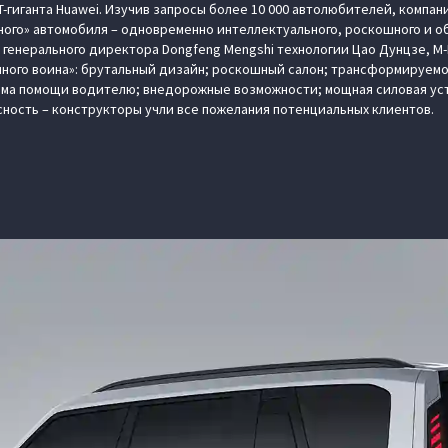
-гиганта Huawei. Изучив запросы более 10 000 автолюбителей, компа
ного» автомобиля – одновременно интеллектуального, роскошного и
м генерального директора Dongfeng Mengshi технологии Цао Дунцзе, M
ного воина»: брутальный дизайн; роскошный салон; трансформируемо
ема помощи водителю; внедорожные возможности; мощная силовая уст
сность – конструкторы учли все пожелания потенциальных клиентов.