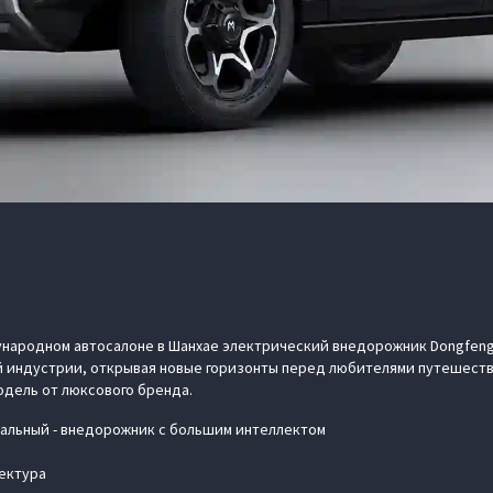
ародном автосалоне в Шанхае электрический внедорожник Dongfeng
й индустрии, открывая новые горизонты перед любителями путешеств
одель от люксового бренда.
альный - внедорожник с большим интеллектом
ектура