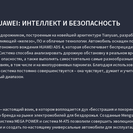
AWEI: ИНТЕЛЛЕКТ И БЕЗОПАСНОСТЬ
едорожником, построенным на новейшей архитектуре Tianyuan, разра
диняющей «железо», ПО и облачные технологии. Автомобиль оснащен 
втономного вождения HUAWEI ADS 4, которая обеспечивает беспрецед
Система способна анализировать дорожную обстановку в реальном вр
опасностях, а также выполнять самостоятельно самые разнообразные
виях, в том числе и на многоуровневых паркингах. Благодаря использо
 система постоянно совершенствуется – она чувствует, думает и учит
ый диапазон.
— настоящий воин, в котором воплощается дух «бесстрашия и покоре
 бренда на рынке электромобилей для бездорожья. Созданные Mengsh
система MEGA POWER и система M-ATS позволили совершить эволюцио
 и создать по-настоящему универсальные автомобили для эксплуатац