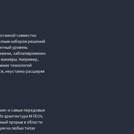
ботанной совместно
полным набором решений
ентный уровень
емени, заблаговременно
 маневры. Например,
ванию технологий
ся, неустанно расширяя
ния» и самые передовые
i архитектура M-TECH,
нный прорыв в области
ии на любых типах