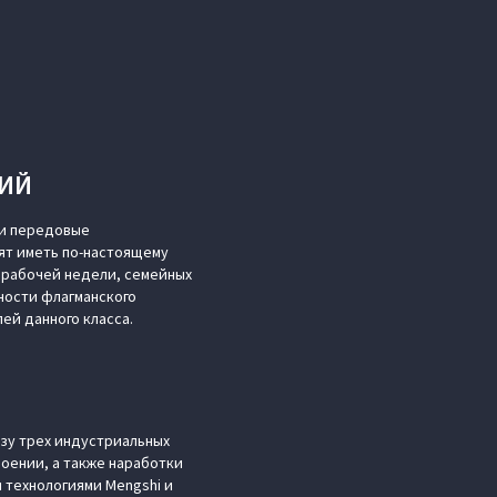
НИЙ
 и передовые
ят иметь по-настоящему
 рабочей недели, семейных
ности флагманского
й данного класса.
зу трех индустриальных
оении, а также наработки
 технологиями Mengshi и