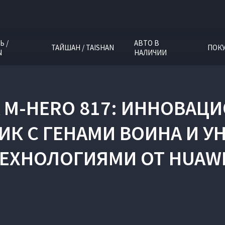
Ь /
АВТО В
ТАЙШАН / TAISHAN
ПОК
N
НАЛИЧИИ
 M‑HERO 817: ИННОВА
К С ГЕНАМИ ВОИНА И 
ЕХНОЛОГИЯМИ ОТ HUAW