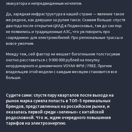
эвакуатора и непредвиденным ночлегом.
Да, зарядная инфраструктура в нашей стране — явление такое
же редкое, как девушки за рулем такси. Скажем больше: спустя
два года после открытия ЦКАД в Подмосковье, там до сих пор
не появились и традиционные АЗС, что уж говорить про
«зарядники» для электромобилей. Про региональные трассы и
вовсе умолчим.
Между тем, сей фактор не мешает богатеньким толстосумам
охотно расставаться с 9 000 000 рублей на покупку
неординарного и динамичного VOYAH ФРИ / FREE. Причем
владельцев этой модели с каждым месяцем становится все
больше.
Судите сами: спустя пару кварталов после выхода на
рынок марка сумела попасть в ТОП−5 премиальных
брендов, представленных на российском рынке, и
оказалась первой среди «зеленых» с китайской
родословной. Что ж, ждем очередного повышения
тарифов на электроэнергию.