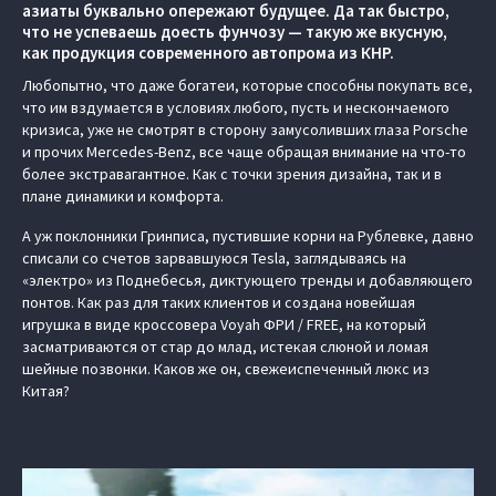
азиаты буквально опережают будущее. Да так быстро,
что не успеваешь доесть фунчозу — такую же вкусную,
как продукция современного автопрома из КНР.
Любопытно, что даже богатеи, которые способны покупать все,
что им вздумается в условиях любого, пусть и нескончаемого
кризиса, уже не смотрят в сторону замусоливших глаза Porsche
и прочих Mercedes-Benz, все чаще обращая внимание на что-то
более экстравагантное. Как с точки зрения дизайна, так и в
плане динамики и комфорта.
А уж поклонники Гринписа, пустившие корни на Рублевке, давно
списали со счетов зарвавшуюся Tesla, заглядываясь на
«электро» из Поднебесья, диктующего тренды и добавляющего
понтов. Как раз для таких клиентов и создана новейшая
игрушка в виде кроссовера Voyah ФРИ / FREE, на который
засматриваются от стар до млад, истекая слюной и ломая
шейные позвонки. Каков же он, свежеиспеченный люкс из
Китая?