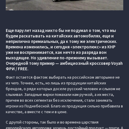
Еще пару лет назад никто бы не подумал о том, что мы
будем раскатывать на китайских автомобилях, еще и
неприлично премиальных, да к тому же электрических.
Времена изменились, и сегодня «электролюкс» из КНР
уже не воспринимается, как нечто из разряда вон
выходящее. Но удивление по-прежнему вызывает.
Очередной тому пример — амбициозный кроссовер Voyah
ФРИ / FREE.
Факт остается фактом: выбирать на российском авторынке не
из чего. Точнее, есть, но лишь из продукции китайских
брендов, о ряде которых доселе русский человек и слыхом не
слыхивал. Западные марки помахали нам ручкой, а их места,
причем во всех сегментах без исключения, стали занимать
игроки из Поднебесной. Благо их продукция сильно прибавила в
качестве, а вместе с тем и в цене.
С другой стороны, так было и во времена царствия
европейского автопрома: хочешь достойный продукт — плати. А