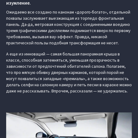
изумление.
Ожидаемо все создано по канонам «дорого-богато», отдельной
похвалы заслуживает выезжающая из торпедо фронтальная
панель. Да-да, метровая конструкция с соединенными воедино
тремя графическими дисплеями поднимается вверх по первому
требованию, вызывая вау-эффект. Правда, никакой
практической пользы подобная трансформация не несет.
А еще из инноваций — самая большая панорамная крыша в
классе, способная затемняться, уменьшая прозрачность в
зависимости от предпочтений обитателей салона. Полагаем,
что про мягкую обивку дверных карманов, которой порой не
могут похвалиться западные «премиалы», а также возможность
делать селфи на салонную камеру и петь песни в караоке можно
даже не рассказывать. Впрочем, рассказали — не удержались.