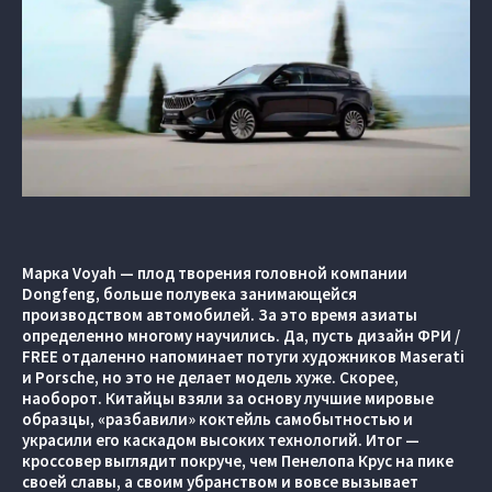
Марка Voyah — плод творения головной компании
Dongfeng, больше полувека занимающейся
производством автомобилей. За это время азиаты
определенно многому научились. Да, пусть дизайн ФРИ /
FREE отдаленно напоминает потуги художников Maserati
и Porsche, но это не делает модель хуже. Скорее,
наоборот. Китайцы взяли за основу лучшие мировые
образцы, «разбавили» коктейль самобытностью и
украсили его каскадом высоких технологий. Итог —
кроссовер выглядит покруче, чем Пенелопа Крус на пике
своей славы, а своим убранством и вовсе вызывает