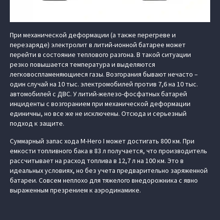
При механической деформации (а также перегреве и
перезаряде) электролит в литий-ионной батарее может
перейти в состояние теплового разгона. В такой ситуации
резко повышается температура и выделяются
легковоспламеняющиеся газы. Возгорания бывают нечасто –
один случай на 10 тыс. электромобилей против 7,6 на 10 тыс.
автомобилей с ДВС. У литий-железо-фосфатных батарей
инциденты с возгоранием при механической деформации
единичны, но все же не исключены. Отсюда и серьезный
подход к защите.
Суммарный запас хода M-Hero I может достигать 800 км. При
емкости топливного бака в 83 л получается, что производитель
рассчитывает на расход топлива в 12,7 л на 100 км. Это в
идеальных условиях, но без учета предварительно заряженной
батареи. Совсем неплохо для тяжелого внедорожника с явно
выраженным презрением к аэродинамике.