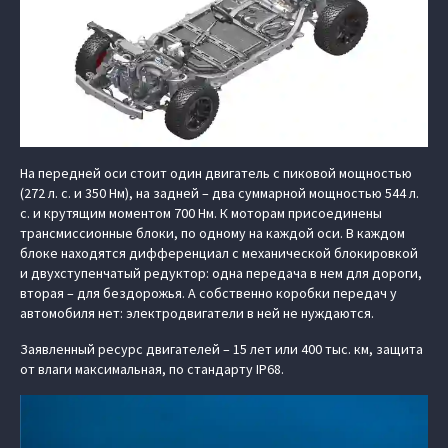
На передней оси стоит один двигатель с пиковой мощностью
(272 л. с. и 350 Нм), на задней – два суммарной мощностью 544 л.
с. и крутящим моментом 700 Нм. К моторам присоединены
трансмиссионные блоки, по одному на каждой оси. В каждом
блоке находятся дифференциал с механической блокировкой
и двухступенчатый редуктор: одна передача в нем для дороги,
вторая – для бездорожья. А собственно коробки передач у
автомобиля нет: электродвигатели в ней не нуждаются.
Заявленный ресурс двигателей – 15 лет или 400 тыс. км, защита
от влаги максимальная, по стандарту IP68.