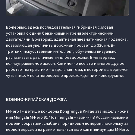
Во-первых, здесь последовательная гибридная силовая
установка с одним бензиновым и тремя электрическими
двигателями. Во-вторых, адаптивная пневматическая подвеска,
позволяющая увеличить дорожный просвет до 326 мм. В-
третьих, искусственный интеллект, обученный визуально
распознавать различные типы бездорожья. В-четвертых,
полноуправляемое шасси. Как именно все это и многое другое
работает на практике – отдельная тема, к которой мы вернемся
чуть ниже. А пока поговорим о происхождении и конструкции.
ВОЕННО-КИТАЙСКАЯ ДОРОГА
M-Hero I – детище концерна Dongfeng, в Китае эта модель носит
имя Mengshi M-Hero 917 (от mengshi – «воин»). В России название
модели сократили, снабдив порядковым номером, поскольку за
первой версией на рынке появятся еще как минимум два M-Hero.