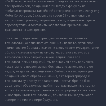
VOYAH — это новый премиальный бренд высокотехнологичных
электромобилей, созданный в 2018 году с фокусом на
глобальные продажи. Китайский автопроизводитель DongFeng
Motor Corporation, базируясь на своем 53-летнем опыте в
автомобилестроении, открыл новое подразделение с целью
перезапустить и возглавить направление премиального
транспорта на электротяге.
В основе бренда лежит тренд на слияние современных
технологий и осознанного отношения к планете. Латинское
наименование бренда отсылает к слову «Вояж» (Voyage), таким
образом символизируя начало путешествия в новую эру
технологических открытий в концепции Новая эра
технологических открытий. Мы прощаемся с тем временем,
когда планета позволяла нам беспощадно использовать ее
недра, не думая о последствиях. Сейчас настало время для
создания нового образа мышления, в котором природа и
технологии существуют в гармонии. Логотип бренда был
вдохновлен образом парящей птицы, расправленные крылья
которой символизируют великую силу природы в сочетании с
инновационными технологиями, призванными задать новое
измерение жизни в мире будущего.