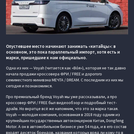
Опустевшее место начинают занимать «китайцы»: в
основном, это пока параллельный импорт, хотя есть и
марки, пришедшие к нам официально.
Одна из них — Voyah (читается как «Вóя»), которая не так давно
начала продажи кроссовера ФРИ / FREE и дорогого
семиместного минивэна МЕЧТА / DREAM. С последним из них мы
сегодня и познакомимся.
Про премиальный бренд Voyah мы уже рассказывали, а про
кроссовер ФРИ / FREE был видеообзор и подробный тест-
драйв. Но вкратце всё же напомним, что это за марка такая.
Voyah — молодая компания, основанная в 2018 году одним из
крупнейших государственных автоконцернов Китая, Dongfeng
Motor. А он в автомобильном бизнесе уже 54 года, и в его состав
входят десяток брендов, названия которых вряд ли кому-то в