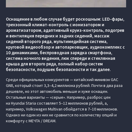
Оснащение в любом случае будет роскошным: LED-фары,
трехзонный климат-контроль с ионизатором и
ароматизатором, адаптивный круиз-контроль, подогрев
и вентиляция передних и задних сидений, массаж
сидений второго ряда, мультимедийная система,
круговой видеообзор и автопарковщик, аудиокомплекс с
10 динамиками, беспроводная зарядка смартфона,
система ночного видения, люк спереди и стеклянная
крыша для второго ряда, полный набор систем
безопасности, подушек безопасности и так далее.
Среди официальных конкурентов — китайский минивэн GAC
GN8, который стоит 3,3–4,2 миллиона рублей. Почти в два раза
дешевле, но этот автомобиль меньше и хуже оснащен.
Остальные варианты — «серые». Например, разброс цен
на Hyundai Staria составляет 5–12 миллионов рублей, а,
например, Volkswagen Multivan обойдется в 7–10 миллионов.
Однако ни один из них не сравнится по количеству опций и
комфорту с МЕЧТА / DREAM.