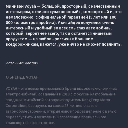
Минивэн Voyah — большой, просторный, с качественным
интерьером, отлично «упакованный», комфортный и, что
немаловажно, с официальной гарантией (5 лет или 100
000 километров пробега). У китайцев получился очень
интересный и удобный во всех смыслах автомобиль,
который, вероятнее всего, так и останется нишевым
продуктом — на любовь россиян к большим
вседорожникам, кажется, уже ничто не сможет повлиять.
Источник: «Motor»
О БРЕНДЕ VOYAH
VOYAH – это новый премиальный бренд высокотехнологичных
электромобилей, созданный в 2018 с фокусом на глобальные
продажи. Китайский автопроизводитель DongFeng Motor
Corporation, базируясь на своем 53-летнем опыте в
автомобилестроении, открыл новое подразделение с целью
перезапустить и возглавить направление премиального
транспорта на электротяге.