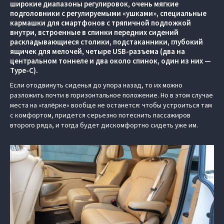
широкие диапазоны регулировок, очень мягкие
подголовники с регулируемыми «ушками», специальные
кармашки для смартфонов с тряпичной подложкой
внутри, встроенные в спинки передних сидений
раскладывающиеся столики, подстаканники, глубокий
ящичек для мелочей, четыре USB-разъема (два на
центральном тоннеле и два около спинок, один из них —
Type-C).
Если отодвинуть сиденья до упора назад, то их можно
разложить почти в горизонтальное положение. Но в этом случае
места на «галёрке» вообще не останется: чтобы устроиться там
с комфортом, придется серьезно потеснить пассажиров
второго ряда, и тогда будет дискомфортно сидеть уже им.