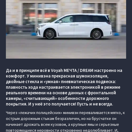
Да и в принципе всё в Voyah МЕЧТА / DREAM настроено на
комфорт. У минивэна прекрасная шумоизоляция,
двойные стекла и «умная» пневматическая подвеска:
плавность хода настраивается электроникой в режиме
реального времени на основе данных с фронтальной
камеры, «считывающей» особенности дорожного
покрытия. И у неё это получается! Пусть и не всегда.
Через «лежачих полицейских» минивэн переваливается мягко, к
острым дорожным стыкам безразличен, но на брусчатке он
начинает дрожать всем кузовом, а крупные ямы и серьезные
повторяющиеся неровности откровенно недолюбливает. И,