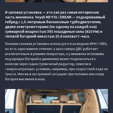
И силовая установка — это как раз самая интересная
часть минивэна. Voyah МЕЧТА / DREAM — подзаряжаемый
гибрид с 1,5-литровым бензиновым турбодвигателем,
двумя электромоторами (по одному на каждой оси)
суммарной мощностью 393 лошадиные силы (610 Нм) и
тяговой батареей емкостью 25,6 киловатт-часа.
Похожая силовая установка используется на модели ФРИ / FREE,
но есть одно важное отличие: у кроссовера ДВС работает
исключительно в режиме генератора, а у минивэна он (помимо
подзарядки батарей в движении) может подключаться к
колесам через одноступенчатый редуктор, помогая в
«энергозатратных» условиях, например, при скоростной езде по
трассе. Или же в экстренной ситуации: при поломке или когда
батарея высажена в ноль.